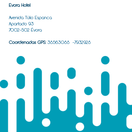
Évora Hotel
Avenida Túlio Espanca
Apartado 93
7002-502 Évora
Coordenadas GPS:
38.563088 -7.932928